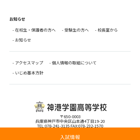
お知らせ
- 在校生・保護者の方へ
- 受験生の方へ
- 校長室から
- お知らせ
- アクセスマップ
- 個人情報の取組について
- いじめ基本方針
〒650-0003
兵庫県神戸市中央区山本通4丁目19-20
TEL:078-241-3135 FAX:078-232-1570
入試情報
Copyright(C)Shinko Gakuen High School All rights reserved.