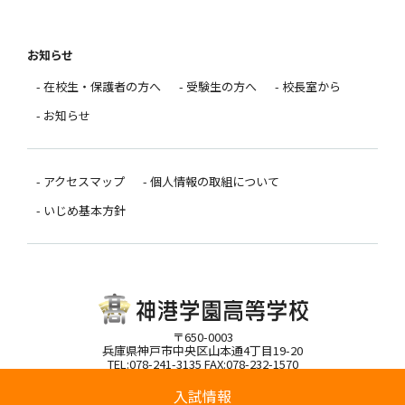
お知らせ
- 在校生・保護者の方へ
- 受験生の方へ
- 校長室から
- お知らせ
- アクセスマップ
- 個人情報の取組について
- いじめ基本方針
〒650-0003
兵庫県神戸市中央区山本通4丁目19-20
TEL:078-241-3135 FAX:078-232-1570
入試情報
Copyright(C)Shinko Gakuen High School All rights reserved.