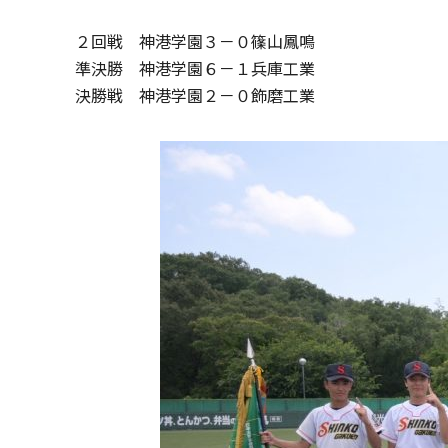
２回戦 神港学園３－０篠山鳳鳴
準決勝 神港学園６－１兵庫工業
決勝戦 神港学園２－０飾磨工業