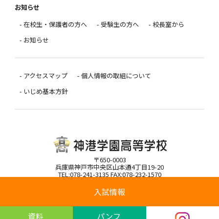
お知らせ
- 在校生・保護者の方へ
- 受験生の方へ
- 校長室から
- お知らせ
- アクセスマップ
- 個人情報の取組について
- いじめ基本方針
〒650-0003
兵庫県神戸市中央区山本通4丁目19-20
TEL:078-241-3135 FAX:078-232-1570
入試情報
Copyright(C)Shinko Gakuen High School All rights reserved.
資料
パンフ