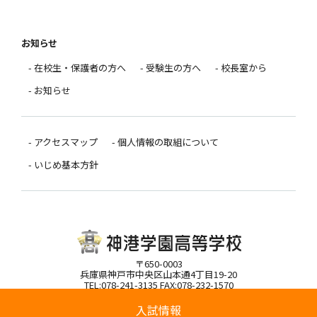
お知らせ
- 在校生・保護者の方へ
- 受験生の方へ
- 校長室から
- お知らせ
- アクセスマップ
- 個人情報の取組について
- いじめ基本方針
〒650-0003
兵庫県神戸市中央区山本通4丁目19-20
TEL:078-241-3135 FAX:078-232-1570
入試情報
Copyright(C)Shinko Gakuen High School All rights reserved.