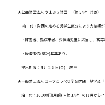
★公益財団法人 やまぶき財団 （第３学年対象）
給 付：財団の定める奨学生区分により支給額が
・障害者、難病患者、要保護児童に該当し、高等
・経済事情(家計)基準あり。
提出期限：９月２５日(金) 厳 守
★一般財団法人 コープこうべ奨学金財団 奨学金
給 付：10,000円(月額) ＊第１学年の11月か