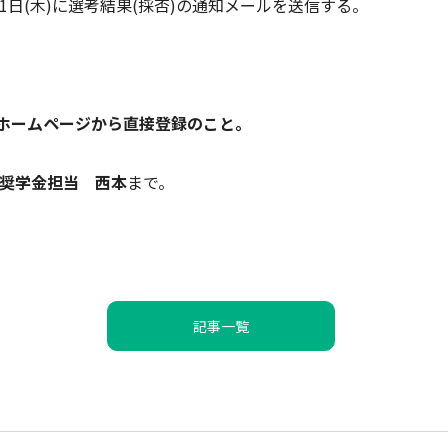
1日(木)に選考結果(採否)の通知メールを送信する。
団ホームページから直接登録のこと。
奨学金担当 西本
まで。
記事一覧