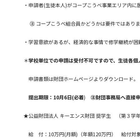
・申請者(生徒本人)がコープこうべ事業エリア内に
㊟ コープこうべ組合員かどうかは要件ではあり
・学習意欲があるが、経済的な事情で修学継続が困
＊
学校単位での申請は受付不可ですので、生徒各個
申請書類は財団ホームページよりダウンロード。
提出期限：10月6日(必着
)
㊟財団事務局へ直接
★
公益財団法人 キーエンス財団 奨学生 （第３学
給 付：10万円(月額)（年額120万円） 給付対象期